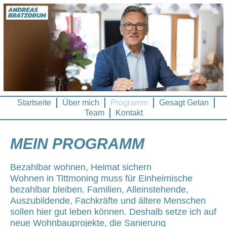
Zum
Inhalt
springen
Startseite
Über mich
Programm
Gesagt Getan
Team
Kontakt
MEIN PROGRAMM
Bezahlbar wohnen, Heimat sichern
Wohnen in Tittmoning muss für Einheimische
bezahlbar bleiben. Familien, Alleinstehende,
Auszubildende, Fachkräfte und ältere Menschen
sollen hier gut leben können. Deshalb setze ich auf
neue Wohnbauprojekte, die Sanierung